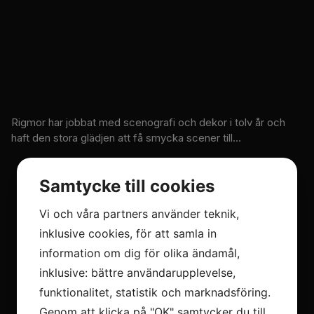
Rigmor har jobbat med scenografi och dekor i tolv år och
haft den stora glädjen att få smycka scener till...
Samtycke till cookies
Vi och våra partners använder teknik,
LÄS MER
inklusive cookies, för att samla in
information om dig för olika ändamål,
inklusive: bättre användarupplevelse,
funktionalitet, statistik och marknadsföring.
Genom att klicka på "OK" samtycker du till