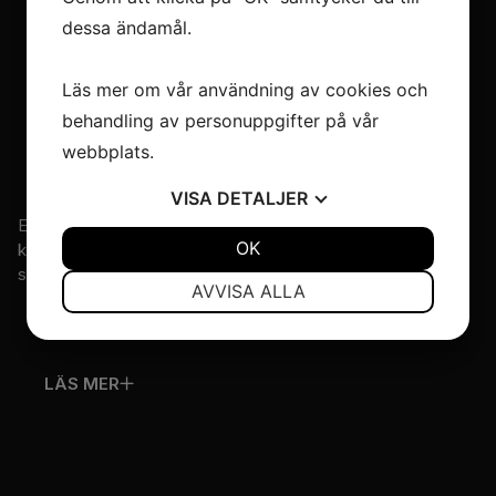
dessa ändamål.
Läs mer om vår användning av cookies och
behandling av personuppgifter på vår
webbplats.
VISA
DETALJER
Efter sin utbildning på Stenebyskolan har Fredrika gjort
JA
NEJ
OK
JA
NEJ
kostym till ett femtiotal uppsättningar. I år så blir det hennes
sextonde...
NÖDVÄNDIG
INSTÄLLNINGAR
AVVISA ALLA
JA
NEJ
JA
NEJ
MARKNADSFÖRING
STATISTIK
LÄS MER