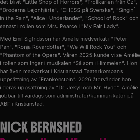
det blivit
"
Little Shop of Horrors
", "
Trollkarlen från Oz",
"Bröderna Lejonhjärta"
, "
CHESS på Svenska"
,
"Singin ́
in the Rain", "Alice i Underlandet", "School of Rock" och
senast i rollen som Mrs. Pearce i "My Fair Lady
"
.
Med Emil Sigfridsson har Amélie medverkat i "Peter
Pan", "Ronja Rövardotter", "We Will Rock You" och
"Phantom of the Opera
"
. Våren 2025 kunde vi se Amélie
i rollen som Inger i musikalen
"
Så som i Himmelen
".
Hon
har även medverkat i Kristianstad Teaterkompanis
uppsättning av
"
Frankenstein
".
2026 återvänder hon
i
deras uppsättning av
"Dr. Jekyll och Mr. Hyde".
Amélie
jobbar till vardags som administratör/kommunikatör på
ABF i Kristianstad.
NICK BERNSHED