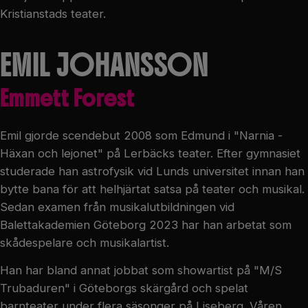
Kristianstads teater.
EMIL JOHANSSON
Emmett Forest
Emil gjorde scendebut 2008 som Edmund i "Narnia -
Häxan och lejonet" på Lerbäcks teater. Efter gymnasiet
studerade han astrofysik vid Lunds universitet innan han
bytte bana för att helhjärtat satsa på teater och musikal.
Sedan examen från musikalutbildningen vid
Balettakademien Göteborg 2023 har han arbetat som
skådespelare och musikalartist.
Han har bland annat jobbat som showartist på "M/S
Trubaduren" i Göteborgs skärgård och spelat
barnteater under flera säsonger på Liseberg. Våren