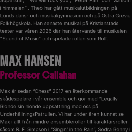
Superstar,” ”We will rock you”, ”Peter Pan” och ”Så som
i himmelen” . Theo har gått musikalutbildningen på
Lunds dans- och musikalgymnasium och på Östra Grevie
Folkhögskola. Han senaste musikal på Kristianstads
teater var våren 2026 där han återvände till musikalen
"Sound of Music" och spelade rollen som Rolf.
MAX HANSEN
Professor Callahan
Max är sedan ”Chess” 2017 en återkommande
skådespelare i vår ensemble och gör med ”Legally
Blonde sin nionde uppsättning med oss på
UnderhållningsPatrullen. Vi har under åren kunnat se
Max i allt från mindre ensembleroller till karaktärsroller
såsom R. F. Simpson i ”Singin’ in the Rain”, Södra Benny i