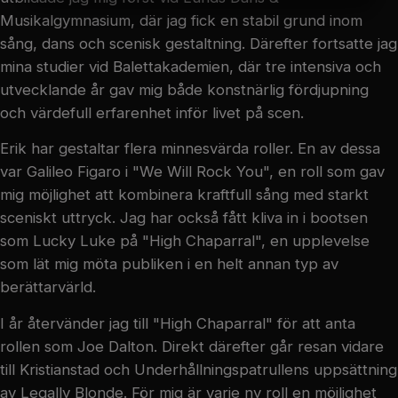
MARKETING
STATISTIK
Musikalgymnasium, där jag fick en stabil grund inom
sång, dans och scenisk gestaltning. Därefter fortsatte jag
mina studier vid Balettakademien, där tre intensiva och
utvecklande år gav mig både konstnärlig fördjupning
och värdefull erfarenhet inför livet på scen.
Erik har gestaltar flera minnesvärda roller. En av dessa
var Galileo Figaro i "We Will Rock You", en roll som gav
mig möjlighet att kombinera kraftfull sång med starkt
sceniskt uttryck. Jag har också fått kliva in i bootsen
som Lucky Luke på "High Chaparral", en upplevelse
som lät mig möta publiken i en helt annan typ av
berättarvärld.
I år återvänder jag till "High Chaparral" för att anta
rollen som Joe Dalton. Direkt därefter går resan vidare
till Kristianstad och Underhållningspatrullens uppsättning
av Legally Blonde. För mig är varje ny roll en möjlighet