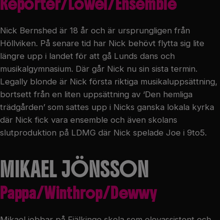
Reporter/Lowel/Ensemble
Nick Bernshed är 18 år och är ursprungligen från
Höllviken. På senare tid har Nick behövt flytta sig lite
längre upp i landet för att gå Lunds dans och
musikalgymnasium. Där går Nick nu sin sista termin.
Legally blonde är Nick första riktiga musikaluppsättning,
bortsett från en liten uppsättning av ‘Den hemliga
trädgården’ som sattes upp i Nicks ganska lokala kyrka
där Nick fick vara ensemble och även skolans
slutproduktion på LDMG där Nick spelade Joe i 9to5.
MIKAEL JÖNSSON
Pappa/Winthrop/Dewwy
Mikael jobbar på Fjälkinge skola som elevassistent och