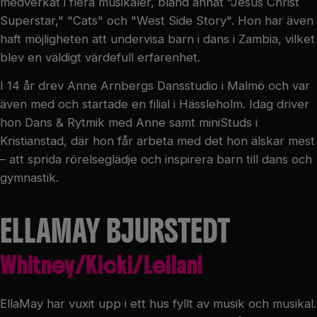
medverkat i flera musikaler, bland annat "Jesus Christ
Superstar," "Cats" och "West Side Story". Hon har även
haft möjligheten att undervisa barn i dans i Zambia, vilket
blev en väldigt värdefull erfarenhet.
I 14 år drev Anne Arnbergs Dansstudio i Malmö och var
även med och startade en filial i Hässleholm. Idag driver
hon Dans & Rytmik med Anne samt miniStuds i
Kristianstad, där hon får arbeta med det hon älskar mest
– att sprida rörelseglädje och inspirera barn till dans och
gymnastik.
ELLAMAY BJURSTEDT
Whitney/Kicki/Leilani
EllaMay har vuxit upp i ett hus fyllt av musik och musikal.