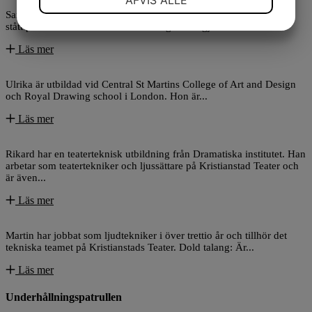
AFVIS ALLE
Sara är utbildad dansare vid Balettakademien i Göteborg och har
stått på scen i flera olika sammanhang. 2024 gjorde hon...
MARKETING
STATISTIK
Läs mer
Ulrika är utbildad vid Central St Martins College of Art and Design
och Royal Drawing school i London. Hon är...
Läs mer
Rikard har en teaterteknisk utbildning från Dramatiska institutet. Han
arbetar som teatertekniker och ljussättare på Kristianstad Teater och
är även...
Läs mer
Martin har jobbat som ljudtekniker i över trettio år och tillhör det
tekniska teamet på Kristianstads Teater. Dold talang: Är...
Läs mer
Underhållnings­patrullen