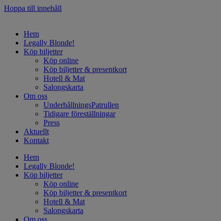
Hoppa till innehåll
Hem
Legally Blonde!
Köp biljetter
Köp online
Köp biljetter & presentkort
Hotell & Mat
Salongskarta
Om oss
UnderhållningsPatrullen
Tidigare föreställningar
Press
Aktuellt
Kontakt
Hem
Legally Blonde!
Köp biljetter
Köp online
Köp biljetter & presentkort
Hotell & Mat
Salongskarta
Om oss