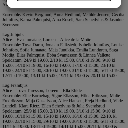
JA
NEJ
JA
NEJ
Anna Jalkling, Loreena – Alice de la Motte/Ella Ehlde
MARKNADSFÖRING
STATISTIK
Ensemble: Kevin Berglund, Anna Hedlund, Matilde Jensen, Cecilia
Johnfors, Karna Palmquist, Aina Rosell, Sara Schedvins & Jasmine
Svensson
Lag Jubjub:
Alice – Eva Jumatate, Loreen – Alice de la Motte
Ensemble: Tuva Darin, Jonatan Falkstedt, Isabelle Johnfors, Louise
Johnfors, Sofia Jumatate, Maja Juntikka, Emilia Lundgren, Saga
Modig, Elias Palmquist, Ebba Svantesson & Linnea Vallette
Speldatum: 24/9 kl 19.00, 2/10 kl 15.00, 8/10 kl 19.00, 9/10 kl
15.00, 14/10 kl 19.00, 16/10 kl 19.00, 17/10 kl 15.00, 23/10 kl
19.00, 24/10 kl 15.00, 30/10 kl 19.00, 31/10 kl 15.00, 5/11 kl 19.00,
12/11 kl 19.00, 13/11 kl 15.00, 19/11 kl 19.00 & 20/11 kl 15.00
Lag Frambjus
Alice – Tova Turesson, Loreen – Ella Ehlde
Ensemble: Ellie Bornehag, Signe Eliasson, Hilda Eriksson, Malte
Fredriksson, Maja Gustafsson, Alice Hansen, Freja Hedlund, Vilde
Lundell, Klara Rietz, Ellen Schedvins & Julia Svendsrud
Speldatum: 25/9 kl 15.00, 2/10 kl 19.00, 3/10 kl 15.00, 9/10 kl
19.00, 10/10 kl 15.00, 15/10 kl 19.00, 16/10 kl 15.00, 22/10, kl
19.00, 23/10 kl 15.00, 29/10 kl 19.00, 30/10 kl 15.00, 6/11 kl 15.00,
11/11 kl 19.00, 13/11 kl 19.00, 14/11 kl 15.00, 20/11 kl 19.00 &