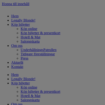
Hoppa till innehåll
Hem
Legally Blonde!
Köp biljetter
Köp online
Köp biljetter & presentkort
Hotell & Mat
Salongskarta
Om oss
UnderhållningsPatrullen
Tidigare föreställningar
Press
Aktuellt
Kontakt
Hem
Legally Blonde!
Köp biljetter
Köp online
Köp biljetter & presentkort
Hotell & Mat
Salongskarta
Om oss