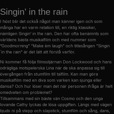
Singin’ in the rain
I höst blir det också något man känner igen och som
många har en varm relation till, en riktig klassiker,
nämligen Singin’ in the rain. Den har ofta benämnts som
världens bästa musikalfilm och med nummer som
”Goodmorning” ”Make èm laugh” och titlesången ”Singin
´in the rain” är det lätt att förstå varför.
Ni kommer få följa filmsstjärnan Don Lockwood och hans
odrägliga motspelerska Lina när de ska anpassa sig till
övergången från stumfilm till talfilm. Kan man göra
musikalfilm med en diva som varken kan sjunga eller
dansa? Och hur löser man det när personen ifråga är helt
omedveten om problemet?
Tillsammans med sin bäste vän Cosmo och den unga
lovande Cathy lyckas de lösa uppgiften. Längs med vägen
bjuds ni på stepp och slapstick, stumfilm och sång, dans,